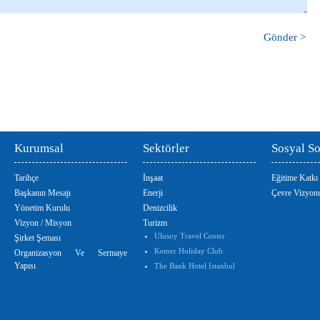
Kurumsal
Sektörler
Sosyal S
Tarihçe
İnşaat
Eğitime Katkı
Başkanın Mesajı
Enerji
Çevre Vizyon
Yönetim Kurulu
Denizcilik
Vizyon / Misyon
Turizm
Ulusoy Travel Center
Şirket Şeması
Kemer Holiday Club
Organizasyon Ve Sermaye
Yapısı
The Bank Hotel Istanbul